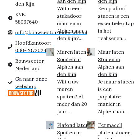
aan den Rijn
den Rijn
den Rijn
Wilt u een
Een plafond
KVK:
stukadoor
stucen is een
58037640
inhuren in
essentiële stap
Alphen aan
in het
info@bouwsectornederland.nl
den Rijn?...
realiseren...
Hoofdkantoor:
030-2072024
Muren laten
Muur laten
Spuiten in
Stucen in
Bouwsector
Alphen aan
Alphen aan
Nederland
den Rijn
den Rijn
Ga naar onze
Wilt u uw
Je muur stucen
webshop
muren
is een
spuiten? Al
populaire
meer dan 20
manier in
jaar...
Alphen aan...
Plafond laten
Fermacell
Spuiten in
platen stucen