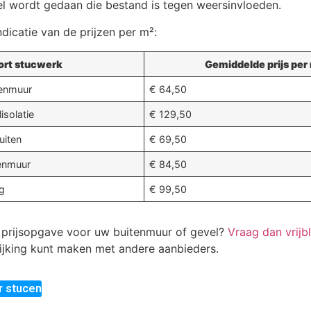
 wordt gedaan die bestand is tegen weersinvloeden.
ndicatie van de prijzen per m²:
ort stucwerk
Gemiddelde prijs per
tenmuur
€ 64,50
isolatie
€ 129,50
uiten
€ 69,50
tenmuur
€ 84,50
g
€ 99,50
 prijsopgave voor uw buitenmuur of gevel?
Vraag dan vrijbl
lijking kunt maken met andere aanbieders.
r stucen