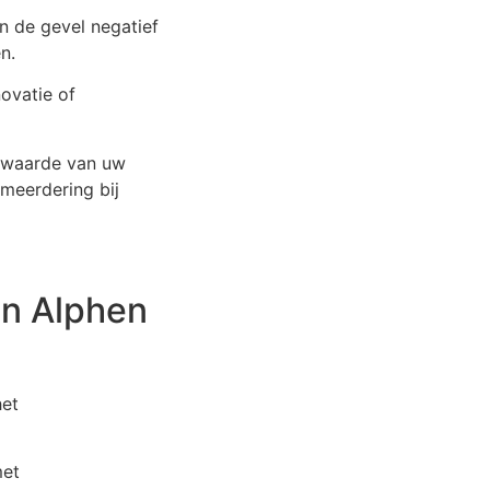
an de gevel negatief
n.
ovatie of
e waarde van uw
meerdering bij
in Alphen
het
met