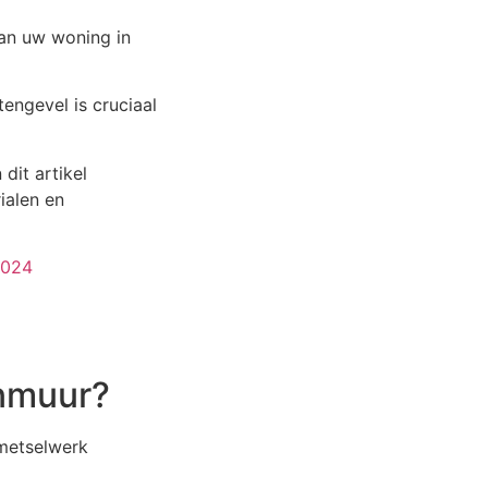
van uw woning in
engevel is cruciaal
dit artikel
ialen en
2024
enmuur?
 metselwerk