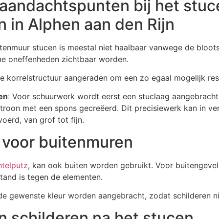
 aandachtspunten bij het stuc
 in Alphen aan den Rijn
tenmuur stucen is meestal niet haalbaar vanwege de blootst
ine oneffenheden zichtbaar worden.
 korrelstructuur aangeraden om een zo egaal mogelijk resul
en
: Voor schuurwerk wordt eerst een stuclaag aangebracht
troon met een spons gecreëerd. Dit precisiewerk kan in ver
erd, van grof tot fijn.
r voor buitenmuren
telputz
, kan ook buiten worden gebruikt. Voor buitengeve
stand is tegen de elementen.
de gewenste kleur worden aangebracht, zodat schilderen nie
 schilderen na het stucen