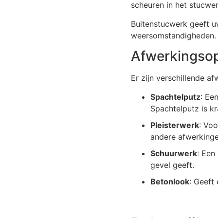
scheuren in het stucwer
Buitenstucwerk geeft uw
weersomstandigheden.
Afwerkingsop
Er zijn verschillende a
Spachtelputz
: Ee
Spachtelputz is k
Pleisterwerk
: Voo
andere afwerkinge
Schuurwerk
: Een
gevel geeft.
Betonlook
: Geeft